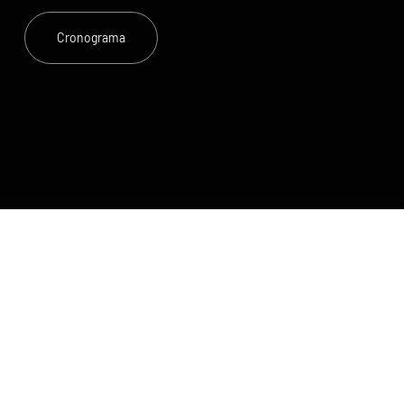
Cronograma
Evento de colocación de jugadores 2025/2026.
Este evento está abierto a todos los jugadores, niños
y niñas, nacidos entre 2007 y 2020.
San Antonio United Soccer Club es el club de fútbol