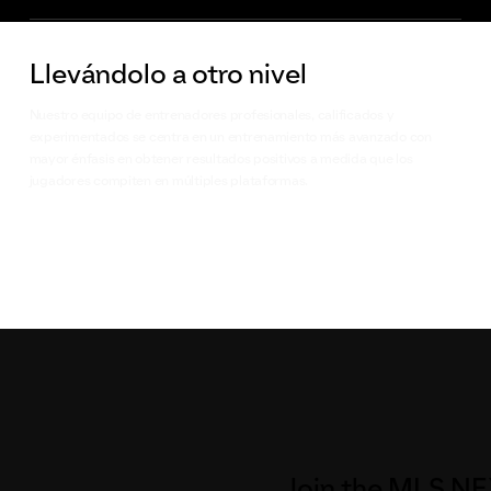
Llevándolo a otro nivel
Nuestro equipo de entrenadores profesionales, calificados y
experimentados se centra en un entrenamiento más avanzado con
mayor énfasis en obtener resultados positivos a medida que los
jugadores compiten en múltiples plataformas.
Join the MLS NE