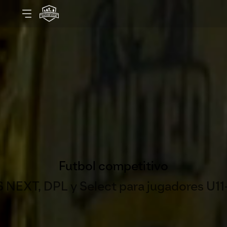
Futbol competitivo
 NEXT, DPL y Select para jugadores U11