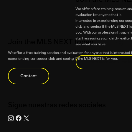
We offer a free training session an
evaluation for anyone that is
interested in experiencing our soc
club and seeing if the
MLS NEXT
is
you. With our professional coachi
staff assessing your child's ability, l
Join the MLS NEXT today
see what you have!
We offer a free training session and evaluation for anyone that is interested 
experiencing our soccer club and seeing if the MLS NEXT is for you.
Learn more about the 
Sigue nuestras redes sociales